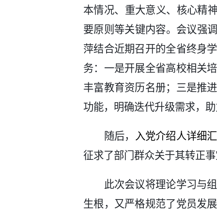
本情况、重大意义、核心精
要
原则等关键内容。会议强
萍
结合
近期召开的
全省终身
务：
一是
开展全省高校相关
丰富教育资历名册；
三是
推
功能，明确迭代升级需求，助
随后，
入党介绍人详细
征求了部门群众关于其
转正
事
此次会议将理论学习与
生根，又严格规范
了
党员发