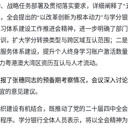
神、战略任务部署及贯彻落实要求，详细阐释了
“
调，全会提出的
“以改革创新为根本动力”与学分
学习体系建设工作推进会精神，
进一步
明确
了
部门
培训，扩大学分转换类型与跨区域互认范围；
二是
进服务体系建设，提升个人终身学习账户激活数量
力粤港澳大湾区资历互认与人才流动。
汇报了张穗同志的预备期考察情况，会议深入讨论
宜的意见建议
。
组织建设有机结合，既推动
了
党的二十届四中全会
展程序。
学分银行
全体人员表示，将以全会精神为