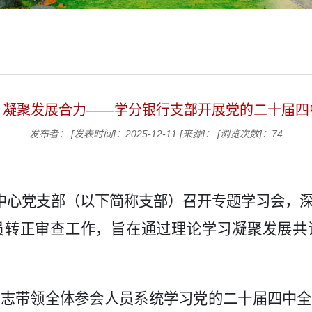
，凝聚发展合力——学分银行支部开展党的二十届四
发布者：
[发表时间]：2025-12-11
[来源]：
[浏览次数]：
74
中心
党支部
（
以下简称支部
）
召开
专题学习会
，
员转正审查工作，
旨在通过
理论学习凝聚发展共
同志带领全体参会人员系统学习党的二十届四中全