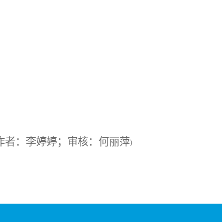
作者：
李婷婷
；审核：
何丽萍
）