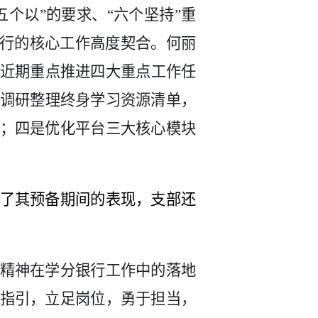
五个
以
”
的
要求、
“
六
个坚持
”重
银行
的
核心工作高度契合。
何丽
近期重点推进
四大重点
工作
任
调研整理终身学习资源清单，
；
四是
优化平台三大核心模块
了其预备期间的表现，支部还
精神在学分银行工作中
的
落地
指引，立足岗位
，勇于
担当，